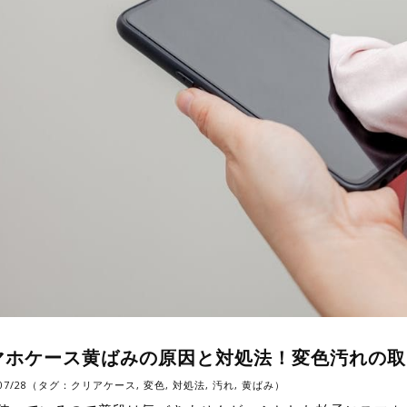
マホケース黄ばみの原因と対処法！変色汚れの取
/07/28（タグ：
クリアケース
,
変色
,
対処法
,
汚れ
,
黄ばみ
）