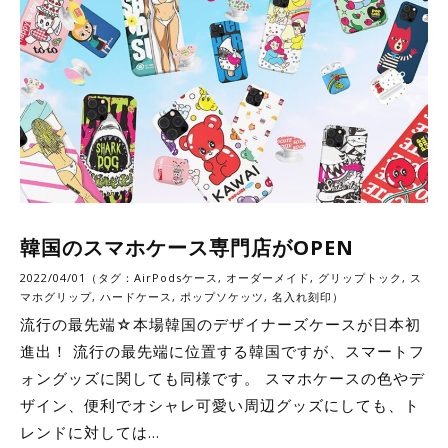
韓国のスマホケース専門店がOPEN
2022/04/01（タグ：
AirPodsケース
,
オーダーメイド
,
グリップトック
,
ス
マホグリップ
,
ハードケース
,
ポップソケッツ
,
名入れ刻印
）
流行の最先端☆本場韓国のデザイナーズケースが日本初
進出！ 流行の最先端に位置する韓国ですが、スマートフ
ォングッズに関しても同様です。 スマホケースの色やデ
ザイン、便利でオシャレ可愛い周辺グッズにしても、ト
レンドに対しては…