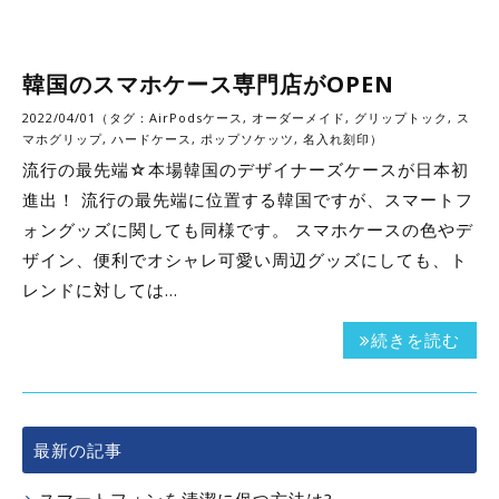
韓国のスマホケース専門店がOPEN
2022/04/01（タグ：
AirPodsケース
,
オーダーメイド
,
グリップトック
,
ス
マホグリップ
,
ハードケース
,
ポップソケッツ
,
名入れ刻印
）
流行の最先端☆本場韓国のデザイナーズケースが日本初
進出！ 流行の最先端に位置する韓国ですが、スマートフ
ォングッズに関しても同様です。 スマホケースの色やデ
ザイン、便利でオシャレ可愛い周辺グッズにしても、ト
レンドに対しては…
続きを読む
最新の記事
スマートフォンを清潔に保つ方法は?