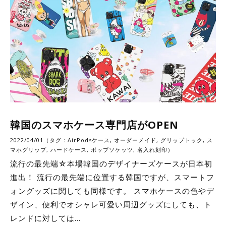
韓国のスマホケース専門店がOPEN
2022/04/01（タグ：
AirPodsケース
,
オーダーメイド
,
グリップトック
,
ス
マホグリップ
,
ハードケース
,
ポップソケッツ
,
名入れ刻印
）
流行の最先端☆本場韓国のデザイナーズケースが日本初
進出！ 流行の最先端に位置する韓国ですが、スマートフ
ォングッズに関しても同様です。 スマホケースの色やデ
ザイン、便利でオシャレ可愛い周辺グッズにしても、ト
レンドに対しては…