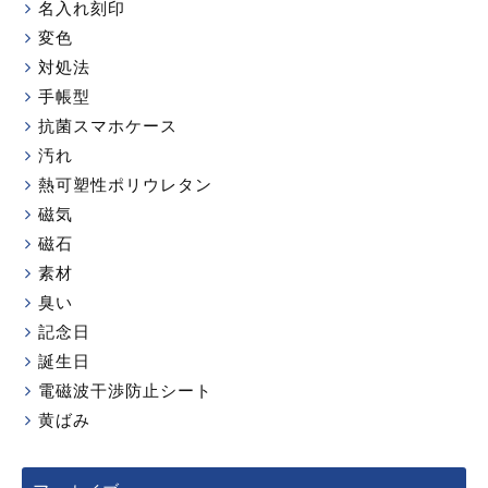
名入れ刻印
変色
対処法
手帳型
抗菌スマホケース
汚れ
熱可塑性ポリウレタン
磁気
磁石
素材
臭い
記念日
誕生日
電磁波干渉防止シート
黄ばみ