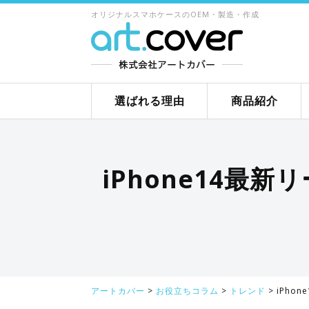
オリジナルスマホケースのOEM・製造・作成
選ばれる理由
商品紹介
iPhone14最
アートカバー
>
お役立ちコラム
>
トレンド
>
iPho