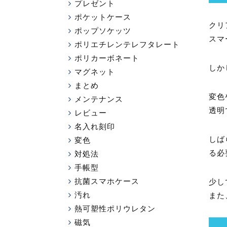
プレゼント
ポケットケース
クリ
ポップソケッツ
スマ
ポリエチレンテレフタレート
ポリカーボネート
しか
マグネット
まとめ
変色
メンテナンス
透明
レビュー
名入れ刻印
しば
変色
る必
対処法
手帳型
抗菌スマホケース
少し
汚れ
また
熱可塑性ポリウレタン
磁気