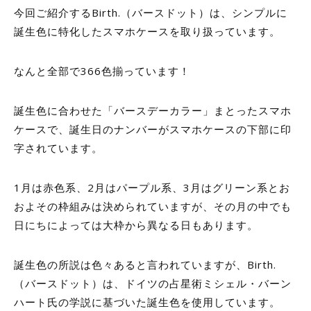
今回ご紹介する
Birth.
（バースドット）は、シンプルに
誕生色に特化したスマホケースを取り扱っています。
なんと全部で
366
色揃っています！
誕生色に合わせた「バースデーカラー」まとったスマホ
ケースで、誕生日のナンバーがスマホケースの下部に印
字されています。
1
月は赤色系、
2
月はパープル系、
3
月はグリーン系とお
およその枠組みは決められていますが、その月の中でも
日にちによっては大枠から異なる日もあります。
誕生色の所説は色々あると言われていますが、
Birth.
（バースドット）は、ドイツの占星術ミシェル・バーン
ハート氏の学説に基づいた誕生色を使用しています。