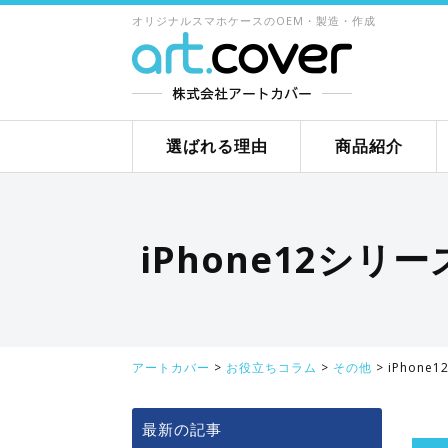
オリジナルスマホケースのOEM・製造・作成
選ばれる理由
商品紹介
iPhone12シ
アートカバー
>
お役立ちコラム
>
その他
>
iPhon
最新の記事