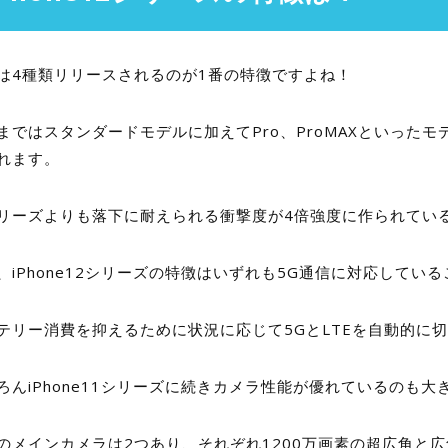
は4種類リリースされるのが1番の特徴ですよね！
まではスタンダードモデルに加えてPro、ProMAXといったモ
れます。
リーズよりも落下に耐えられる衝撃度が4倍強度に作られてい
、iPhone12シリーズの特徴はいずれも5G通信に対応してい
テリー消費を抑えるために状況に応じて5GとLTEを自動的に
ろんiPhone11シリーズに続きカメラ性能が優れているのも大
のメインカメラは2つあり、それぞれ1200万画素の超広角と